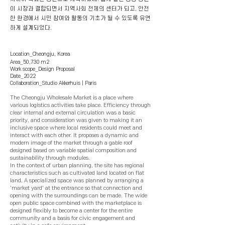
이 시장과 결합되면서 지역사회 전체의 센터가 되고, 안전
한 환경에서 시민 참여와 활동의 기초가 될 수 있도록 유연
하게 설계되었다.
Location_Cheongju, Korea
Area_50,730 m2
Work scope_Design Proposal
Date_2022
Collaboration_Studio Akkerhuis | Paris
The Cheongju Wholesale Market is a place where
various logistics activities take place. Efficiency through
clear inte
rnal and external circulation was a basic
priority, and consideration was given to making it an
inclusive space where local residents could meet and
interact with each other. It proposes a dynamic and
modern image of the market through a gable roof
designed based on variable spatial composition and
sustainability through modules.
In the context of urban planning, the site has regional
characteristics such as cultivated land located on flat
land. A specialized space was planned by arranging a
'market yard' at the entrance so that connection and
opening with the surroundings can be made. The wide
open public space combined with the marketplace is
designed flexibly to become a center for the entire
community and a basis for civic engagement and