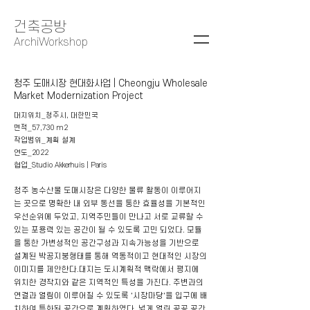
건축공방
ArchiWorkshop
청주 도매시장 현대화사업 | Cheongju Wholesale
Market Modernization Project
대지위치_청주시, 대한민국
면적_57,730 m2
작업범위_계획 설계
연도_2022
협업_
Studio Akkerhuis | Paris
청주 농수산물 도매시장은 다양한 물류 활동이 이루어지
는 곳으로 명확한 내
외부 동선을 통한 효율성을 기본적인
우선순위에 두었고, 지역주민들이 만나고 서로 교류할 수
있는 포
용력 있는 공간이 될 수 있도록 고민 되었다. 모듈
을 통한 가변성적인 공간구성과 지속가능성을 기반으로
설계된 박공지붕형태를 통해
역동적이고 현대적인 시장의
이미지를 제안한다.대지는 도시계획적 맥락에서 평지에
위치한 경작지와 같은 지역적인 특성을 가진다. 주변과의
연결과 열림이 이루어질 수 있도록 '시장마당'을 입구에 배
치하여 특화된 공간으로 계획하였다. 넓게 열린 공공 공간