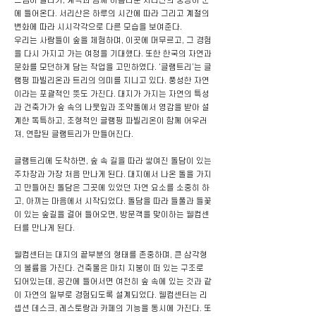
느낌이 들다가, 계곡과 함께 아름다운 서리산의 풍광이 눈
에 들어온다. 서리산은 하루의 시간에 따라 그리고 계절의
변화에 따라 시시각각으로 다른 모습을 보여준다.
우리는 사람들이 숲을 체험하며, 이곳에 머무르고, 그 경험
을 다시 가지고 가는 여정을 기대했다. 또한 한국의 자연과
문화를 모던하게 담는 작업을 고민하였다. ‘글램트리’는 글
램핑 파빌리온과 트리의 의미를 지니고 있다. 풍성한 자연
이라는 포괄적인 뜻도 가진다. 대지가 가지는 자연의 특성
과 건축가가 숲 속의 나뭇잎과 조약돌에서 영감을 받아 설
계한 독특하고, 조형적인 글램핑 파빌리온이 함께 어우러
져, 연합된 글램트리가 만들어진다.
글램트리에 도착하면, 숲 속 길을 따라 쌓여진 돌담이 있는
주차장과 가장 처음 만나게 된다. 대지에서 나온 돌을 가지
고 만들어진 돌담은 그곳에 있었던 자연 요소를 소중히 하
고, 아끼는 마음에서 시작되었다. 돌담을 따라 들풀과 들꽃
이 있는 숲길을 걸어 들어오면, 방문객을 맞이하는 웰컴센
터를 만나게 된다.
웰컴센터는 대지의 끝부분의 형태를 존중하며, 큰 삼각형
의 볼륨을 가진다. 건축물은 마치 지붕이 떠 있는 구조로
되어있는데, 공간에 들어서면 여전히 숲 속에 있는 것과 같
이 자연의 일부로 경험되도록 설계되었다. 웰컴센터는 리
셉션 데스크, 레스토랑과 카페의 기능을 동시에 가진다. 또