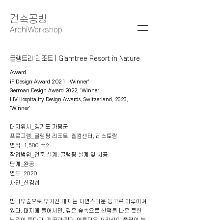
건축공방
ArchiWorkshop
글램트리 리조트 | Glamtree ​Resort in Nature
Award
iF Design Award 2021, 'Winner'
German Design Award 2022, 'Winner'
LIV Hospitality Design Awards, Switzerland, 2023,
'Winner'
대지위치_경기도 가평군
프로그램_글램핑 리조트, 웰컴센터, 레스토랑
면적_1,580 m2
작업범위_건축 설계, 글램핑 설계 및 시공
단계_완공
연도_2020
​사진_신경섭​
밤나무숲으로 우거진 대지는 자연스러운 등고로 이루어져
있다. 대지에 들어서면, 깊은 숲속으로 산책을 나온 듯한