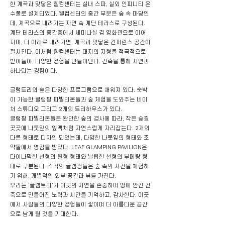
한 계곡과 맞닿은 웰컴센터는 실내 스파, 실외 인피니티 온
수풀로 설계되었다. 웰컴센터의 중간 부분은 숲 속 마당인
데, 계곡으로 내려가는 자연 속 계단 테라스로 구성된다.
계단 테라스의 중간층에서 세미나실 겸 영화관으로 이어
지며, 더 아래로 내려가면, 계곡과 맞닿은 컨퍼런스 공간이
펼쳐진다. 이처럼 웰컴센터는 대지의 지형을 적극적으로
받아들여, 다양한 경험을 만들어낸다. 건축을 통해 자연과
하나되는 경험이다.
글램트리의 숲은 다양한 프로그램으로 채워져 있다. 숙박
이 가능한 글램핑 파빌리온들과 숲 체험을 도와주는 네이
처 스튜디오 그리고 2개의 트리하우스가 있다.
글램핑 파빌리온들은 완만한 숲의 경사에 따라, 작은 숲길
곳곳에 나뭇잎의 잎맥처럼 자연스럽게 자리잡는다. 2개의
다른 형태로 디자인 되었는데, 다양한 나뭇잎의 형태와 조
약돌에서 영감을 받았다. LEAF GLAMPING PAVILION은
다이나믹한 선형의 원형 형태와 날렵한 선형의 부메랑 형
태로 구분된다. 각각의 글램핑들은 숲 속의 시간을 체험하
기 위해, 개별적인 외부 공간과 뷰를 가진다.
우리는 ‘글램트리’가 이곳의 자연을 존중하며 땅에 안긴 건
축으로 만들어진 노력과 시간을 기억하고, 감사한다. 이곳
에서 사람들의 다양한 경험들이 쌓이며 더 아름다운 공간
으로 남게 될 것을 기대한다.