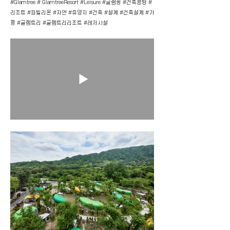
#Glamtree # GlamtreeResort #Leisure #글램핑 #건축공방 #
리조트 #파빌리온 #자연 #휴양지 #건축 #설계 #건축설계 #가
평 #글램트리 #글램트리리조트 #레저시설