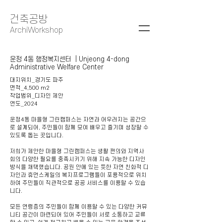
건축공방
ArchiWorkshop
운정 4동 행정복지센터 | Unjeong 4-dong
Administrative Welfare Center
대지위치_경기도 파주
면적_4,500 m2
작업범위_디자인 제안
연도_202​4
운정4동 마을형 그린캠퍼스는 자연과 어우러지는 공간으
로 설계되어, 주민들이 함께 모여 배우고 즐기며 성장할 수
있도록 돕는 곳입니다.
저희가 제안한 마을형 그린캠퍼스는 생활 편의와 지역사
회의 다양한 필요를 충족시키기 위해 지속 가능한 디자인
방식을 채택했습니다. 공원 안에 있는 듯한 자연 친화적 디
자인과 휴먼스케일의 복지프로그램들이 포용적으로 위치
하여 주민들이 직관적으로 공공 서비스를 이용할 수 있습
니다.
모든 연령층의 주민들이 함께 이용할 수 있는 다양한 커뮤
니티 공간이 마련되어 있어 주민들이 서로 소통하고 교류