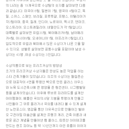
준하게 기여하며 공헌해온 것”을 기리고 있습니다. 수상자
의 나라는 총 19개국으로 수상팀의 숫자를 살펴보면 다음
과 같습니다. 미국이 8팀, 일본이 7팀, 영국이 4팀이고, 독
일, 스위스, 스페인, 브라질, 포루투갈, 프랑스, 이탈리아가
각2팀이며, 중국, 칠레, 인디아, 노르웨이, 멕시코, 덴마크,
오스트리아, 오스트레일리아, 네덜란드가 각1팀입니다.
대륙별로 살펴보면 유럽20팀, 북아메리카8팀, 남아메리
카4팀, 아시아9팀, 오세아니아1팀, 아프리카 0팀입니다.
압도적으로 유럽과 북미에서 많은 수상자가 나온 것을 알
수 있지요. 성별로 살펴보면 공동수상을 포함하여 남성 수
상자는 43명 ,여성 수상자는 3인입니다.
수상작품으로 보는 프리츠커상의 방향성
초기의 프리크커상 수상자들은 완성도 높은 작업을 하는
스타 건축가들이 많았습니다. 최초의 수상자는 필립존슨
으로 대표작이 4면을 투명한 벽으로 만든 글라스 하우스
와 뉴욕 도시건축사에 큰 영향을 준 링컨센터, 시그램빌딩
등을 설계하였습니다. 이후에 루브르 피라미드를 설계한
아이엠페이, 베를린 국회의사당 지붕을 투명하게 만들고
시민들이 그 위로 올라가서 국회를 내려다 볼 수 있게 설계
한 노먼포스터, 영감을 통한 자유곡선으로 만들어진 빌바
오 구겐하임 미술관을 설계한 프랭크 게리, 건축 이론과 새
로운 공간 개념을 만들어낸 렘 콜하스, 따뜻한 하이테크를
만드는 렌조 피아노 등 약 10년전까지 이런 흐름이 이어져