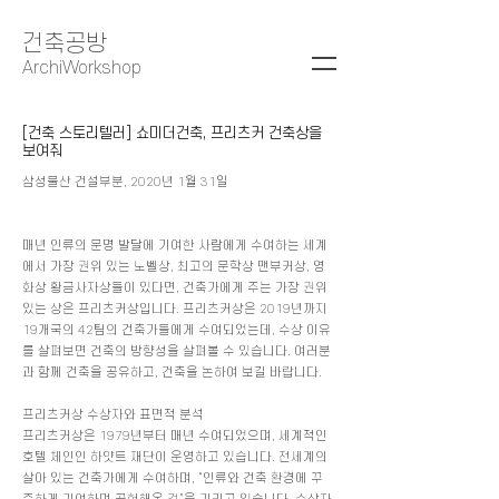
건축공방
ArchiWorkshop
[건축 스토리텔러] 쇼미더건축, 프리츠커 건축상을
보여줘
삼성물산 건설부분, 2020년 1월 31일
매년 인류의 문명 발달에 기여한 사람에게 수여하는 세계
에서 가장 권위 있는 노벨상, 최고의 문학상 맨부커상, 영
화상 황금사자상들이 있다면, 건축가에게 주는 가장 권위
있는 상은 프리츠커상입니다. 프리츠커상은 2019년까지
19개국의 42팀의 건축가들에게 수여되었는데, 수상 이유
를 살펴보면 건축의 방향성을 살펴볼 수 있습니다. 여러분
과 함께 건축을 공유하고, 건축을 논하여 보길 바랍니다.
프리츠커상 수상자와 표면적 분석
프리츠커상은 1979년부터 매년 수여되었으며, 세계적인
호텔 체인인 하얏트 재단이 운영하고 있습니다. 전세계의
살아 있는 건축가에게 수여하며, “인류와 건축 환경에 꾸