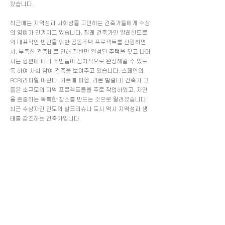
왔습니다.
최근에는 지역성과 사회성을 고민하는 건축가들에게 수상
의 영예가 안겨지고 있습니다. 칠레 건축가인 알레한드로
의 대표작인 빈민을 위한 공동주택 프로젝트를 진행하면
서, 부족한 건축비로 인해 절반만 완성된 주택을 짓고 나머
지는 형편에 따라 주민들이 점차적으로 완성해갈 수 있도
록 하여 사회 참여 건축을 보여주고 있습니다. 스페인의
RCR(라파엘 아란다, 카르메 피헴, 라몬 발랄타) 건축가 그
룹은 소규모의 지역 프로젝트들을 주로 작업하였고, 자연
을 존중하는 독특한 장소를 만드는 것으로 알려졌습니다.
최근 수상자인 인도의 발크리슈나 도시 역시 지역성과 생
태를 강조하는 건축가입니다.
프리츠커상, 우리의 건축을 바라보다
건축의 완성도에 대한 문제는 건축가 개인의 능력치를 넘
어서는 일로 보이기도 합니다. 왜냐하면, 건축은 사정에 따
라 각기 다른 설계 진행 과정이 있고, 완성도와 직결되는
설계비, 공사비 라는 한계가 있기 때문이죠. 그러나 최근의
프리츠커상의 흐름은 건축가가 속한 나라나 지역의 다양
한 문제에 대응하는 이들에게 주목하고 있지요. 건축이 가
지는 공간의 힘이 더 많은 사람들에게 공유되는 것, 그리고
인류의 일상에 도움과 변화를 주는 건축은 결코 크고 화려
한 것만은 아니라고 말하고 있습니다. 물론 심사위원들의